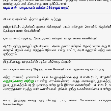
எனக்கு பழம் பால் கிடைத்தது என குறிப்பிடாராம்.
(
பழம் பால் - பழைய பால் என்கிற அர்த்தமும் வரும்
)
______________________________________________________________
கி.வா.ஜ அவர்கள் புத்தகம் ஒன்றில் படித்தது
தமிழாரிசியர், ஆங்கிலப் புலமை இல்லாதவர் பாடம் எடுத்துக் கொண்டு இருக்
தெரியுமா எனக் கேட்கின்றார்.
ஒரு மாணவர் எழுத்து, அண்டருலகம் என்றால், பாதள உலகம் என்கின்றார்.
ஆசிரியருக்கு ஒன்றும் புரியவில்லை.. அண்டருலகம் என்றால், தேவர் உலகம் அத
என்றால் தேவர் என்ற அர்த்தம் அல்லவா என்று கேட்க, அப்போதுதான் அந்த 
புரிந்ததாம்.
______________________________________________________________
திரு கி.வா.ஜ. புத்தகத்தில் படித்த மற்றொரு விஷயம்.
படிப்பவர்கள் எவ்வளவு ஆழ்ந்து படிக்க வேண்டும் என்பதற்கான உதாரணம் இது..
அந்த மாணவர், முனைவர் பட்டம் பெறுவதற்க்காக ஒரு பேராசியரிடம், சேருகின்
அழற்படுகாதை எடுத்து
வா என்று சொல்லியுள்ளார். அந்த மாணவரும், நூலகத்திற்
ஐயா, நூலகத்தில் அழற்படுகாதை என்ற நூல் இல்லை என்கின்றார். பேராசியர், உ
அதைத்தானே எடுத்து வரச் சொன்னேன், நீங்கள் புரிந்து கொள்ளவில்லையா என்று
-----------------------------------------------------------------------------------------------
எப்படி இருந்தது என்று ஒரு பின்னூட்டமும், உங்கள் பொன்னான வாக்குகள
கொள்கின்றேன்.