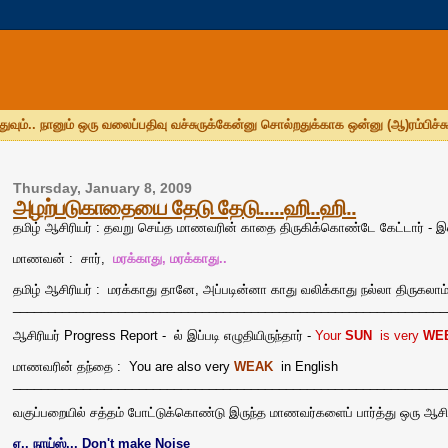
துவும்.. நானும் ஒரு வலைப்பதிவு வச்சுருக்கேன்னு சொல்றதுக்காக ஒன்னு (ஆ)ரம்பிச்சு
Thursday, January 8, 2009
அழற்படுகாதையை தேடு தேடு.....ஹி..ஹி..
தமிழ் ஆசிரியர் : தவறு செய்த மாணவரின் காதை திருகிக்கொண்டே கேட்டார் - இன
மாணவன் : சார்,
மரக்காது, மரக்காது..
தமிழ் ஆசிரியர் : மரக்காது தானே, அப்படின்னா காது வலிக்காது நல்லா திருகலாம்.
______________________________________________________________
ஆசிரியர் Progress Report - ல் இப்படி எழுதியிருந்தார் -
Your
SUN
is very
WE
மாணவரின் தந்தை : You are also very
WEAK
in English
______________________________________________________________
வகுப்பறையில் சத்தம் போட்டுக்கொண்டு இருந்த மாணவர்களைப் பார்த்து ஒரு ஆச
ஏ.. நாய்ஸ்... Don't make Noise