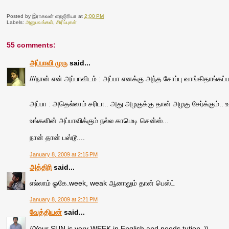
Posted by
இராகவன் நைஜிரியா
at
2:00 PM
Labels:
அனுபவங்கள்
,
சிரிப்புகள்
55 comments:
அப்பாவி முரு
said...
///நான் என் அப்பாவிடம் : அப்பா எனக்கு அந்த சோப்பு வாங்கிதாங்கப்
அப்பா : அதெல்லாம் சரிடா.. அது அழகுக்கு தான் அழகு சேர்க்கும்..
உங்களின் அப்பாவிக்கும் நல்ல காமெடி சென்ஸ்...
நான் தான் பஸ்டூ....
January 8, 2009 at 2:15 PM
அத்திரி
said...
எல்லாம் ஓகே.week, weak ஆனாலும் தான் பெஸ்ட்
January 8, 2009 at 2:21 PM
வேத்தியன்
said...
//Your SUN is very WEEK in English and needs tution..\\