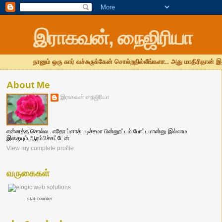
இராகவன், நைஜிரியா
நானும் ஒரு கார் வச்சுருக்கேன் சொல்றதில்லீங்களா.. அது மாதிரிதான் இ
About Me
இராகவன் நைஜிரியா
என்னத்த சொல்ல.. எதோ ப்ளாக் படிச்சமா பின்னூட்டம் போட்டமான்னு இல்லாம
இதையும் ஆரம்பிச்சுட்டேன்
View my complete profile
வருகைகள்
stat counter