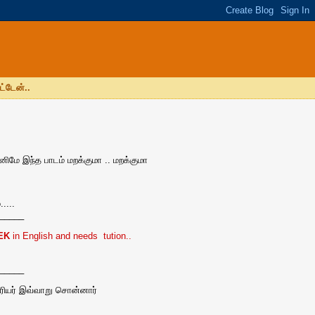
ட்டேன்..
ிமே இந்த பாடம் மறக்குமா .. மறக்குமா
....
_____
EK
in English and needs tution..
_____
ிரியர் இவ்வாறு சொன்னார்