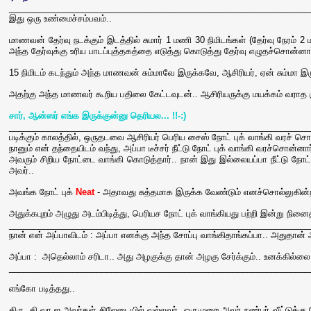
______________________________________________________________
இது ஒரு உண்மைச்சம்பவம்..
மாணவன் தேர்வு நடக்கும் இடத்தில் சுமார் 1 மணி 30 நிமிடங்கள் (தேர்வு நேரம் 2 
அந்த தேர்வுக்கு உரிய பாடப்புத்தகத்தை எடுத்து கொடுத்து தேர்வு எழுதச்சொன்னா
15 நிமிடம் கடந்தும் அந்த மாணவன் சும்மாவே இருக்கவே, ஆசிரியர், ஏன் சும்மா இ
அதற்கு அந்த மாணவர் கூறிய பதிலை கேட்டவுடன்.. ஆசிரியருக்கு மயக்கம் வராத
சார், ஆன்ஸர் எங்க இருக்குன்னு தெரியல... !!-:)
______________________________________________________________
படிக்கும் காலத்தில், ஒருதடவை ஆசிரியர் பெரிய சைஸ் நோட் புக் வாங்கி வரச் சொ
நானும் என் தந்தையிடம் வந்து, அப்பா டீச்சர் நீட்டு நோட் புக் வாங்கி வரச்சொன்ன
அவரும் சிறிய நோட்டை வாங்கி கொடுத்தார்.. நான் இது இல்லையப்பா நீட்டு ந
அவர்..
அவங்க நோட் புக்
Neat
- அதாவது சுத்தமாக இருக்க வேண்டும் எனச்சொல்லுகின்றார
அதுக்கபுறம் அழுது அடம்பிடித்து, பெரியச நோட் புக் வாங்கியது பற்றி இன்று நினைத
______________________________________________________________
நான் என் அப்பாவிடம் : அப்பா எனக்கு அந்த சோப்பு வாங்கிதாங்கப்பா.. அதுதான் அ
அப்பா : அதெல்லாம் சரிடா.. அது அழகுக்கு தான் அழகு சேர்க்கும்.. உனக்கில்
______________________________________________________________
எங்கோ படித்தது..
திரு. கி.வா.ஜ அவர்கள் சிலேடையில் வல்லவர். ஒருமுறை அவர் நண்பர் வீட்டுக்க