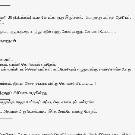
_____
மணி 30 நிமிடங்கள்) சும்மாவே உட்கார்ந்து இருந்தான். பொறுத்து பார்த்த ஆசிரியர்,
ர்..
ருக்க, புத்தகத்தை பார்த்து பதில் எழுத வேண்டியதுதானே எனக்கேட்டார்..
 குறைதான்..
______
ன்னார்..
ார்கள், வாங்கி கொடுங்கள் என்றேன்.
ோட் புக் வாங்கி வரச்சொன்னார்கள், காம்போசிஷன் எழுதுவதற்கு எனச்சொன்னபோது
்கள், நீதான் அதை தப்பாக புரிந்து கொண்டு விட்டாய்....!!
்தாலும் சிரிப்பாக வருகின்றது.
_____
ழகுக்கு அழகு சேர்க்கும் அப்படின்னு விளம்பரம் பண்றாங்க..
லை.. அதனால் அது வேண்டாம்.. இந்த சோப்பே உனக்கு போறும்.
______
ு போயிருந்த போது, பாலும், பழமும் கொடுத்துள்ளார்கள். அவர் சிலேடையாக, இங்கு