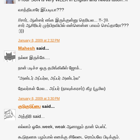
வாத்தியாரே இப்படியா???
//சார், ஆன்ஸர் எங்க இருக்குன்னு தெரியல... !!-:)\\
சார் ஆசிரியர் முற்பிறவியில் என்னென்ன பாவம் செய்தாரோ???
:)))
January 8, 2009 at 2:32 PM
Mahesh
said...
நல்லா இருக்கே....
நான் படிச்ச ஒரு தமிங்கிலீஸ் ஜோக்..
"அண்டர் அப்பர்ல, அப்பர் அண்டர்ல"
தேவர்கள் மேல... அப்பர் (நாவுக்கரசர்) கீழ (பூமில)
January 8, 2009 at 3:30 PM
குடுகுடுப்பை
said...
அத்திரி said...
எல்லாம் ஓகே.week, weak ஆனாலும் தான் பெஸ்ட்
கூடுதலாக பழம்பால் எனக்கு சிலேடை ரொம்பவே பிடிக்கும்.