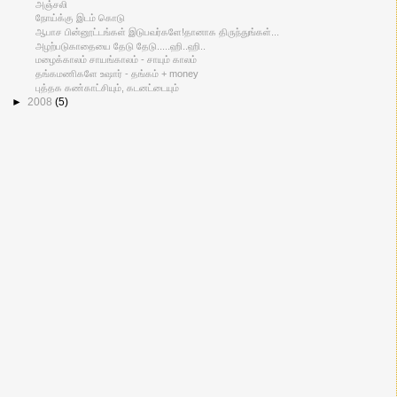
அஞ்சலி
நோய்க்கு இடம் கொடு
ஆபாச பின்னூட்டங்கள் இடுபவர்களே!தானாக திருந்துங்கள்...
அழற்படுகாதையை தேடு தேடு.....ஹி..ஹி..
மழைக்காலம் சாயங்காலம் - சாயும் காலம்
தங்கமணிகளே உஷார் - தங்கம் + money
புத்தக கண்காட்சியும், கடனட்டையும்
►
2008
(5)