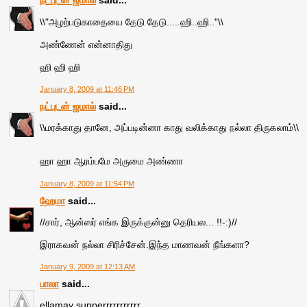
நட்புடன் ஜமால்
said...
\\"அழற்படுகாதையை தேடு தேடு.....ஹி..ஹி.."\\
அண்ணேன் என்னாதிது
ஹி ஹி ஹி
January 8, 2009 at 11:46 PM
நட்புடன் ஜமால்
said...
\\மரக்காது தானே, அப்படின்னா காது வலிக்காது நல்லா திருகலாம்\\
ஹா ஹா ஆரம்பமே அருமை அண்ணா
January 8, 2009 at 11:54 PM
ஹேமா
said...
//சார், ஆன்ஸர் எங்க இருக்குன்னு தெரியல... !!-:)//
இராகவன் நல்லா சிரிச்சேன்.இந்த மாணவன் நீங்களா?
January 9, 2009 at 12:13 AM
பாலா
said...
ellamay supperrrrrrrrrrr