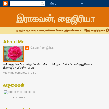
இராகவன், நைஜிரியா
நானும் ஒரு கார் வச்சுருக்கேன் சொல்றதில்லீங்களா.. அது மாதிரிதான் இ
About Me
இராகவன் நைஜிரியா
என்னத்த சொல்ல.. எதோ ப்ளாக் படிச்சமா பின்னூட்டம் போட்டமான்னு இல்லாம
இதையும் ஆரம்பிச்சுட்டேன்
View my complete profile
வருகைகள்
stat counter