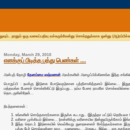
துவும்.. நானும் ஒரு வலைப்பதிவு வச்சுருக்கேன்னு சொல்றதுக்காக ஒன்னு (ஆ)ரம்பிச்சு
Monday, March 29, 2010
எனக்குப் பிடித்த பத்து பெண்கள் ....
அன்புத் தோழி
தேனம்மை லஷ்மணன்
அவர்களின் அழைப்பிக்கிணங்க இந்த சங்கி
பொறுப்பி : நமக்கு இடுகை போடுவதற்கான புத்திசாலித்தனம் இல்லை... இத
மத்தவங்க பேரைச் சொல்லிகிட்டு இருப்பது... நம்ம பேரை நாமளே சொல்லவில்லை எ
தொடருகின்றேன்...
நிபந்தனைகள் :
உங்களின் சொந்தகாரர்களாக இருக்க கூடாது.. (இருந்தா மட்டும் தெரியவா 
வரிசை முக்கியம் இல்லை... (என்னிக்கு வரிசையில நின்னுயிருக்கோம் இங்
இந்த தொடர் இடுகையில் வெவ்வேறு துறைகளைச் சேர்ந்தவர்களாக இருப்பது
பத்து பேர் சொல்லுன்னா நாம... மூளையை... அதுகூட இல்ல... எத கசக்கறதுன