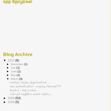
உற்ற தோழர்கள்
Blog Archive
▼
2010
(8)
►
November
(1)
►
July
(1)
►
June
(1)
►
May
(1)
▼
March
(4)
எனக்குப் பிடித்த பத்து பெண்கள் ....
உலக தண்ணீர் தினம் - யாருக்கு அக்கறை???
கேரக்டர் - மிஸ்டர் எக்ஸ்...
மாபெரும் நைஜிரியா வலைச் சந்திப்பு..
►
2009
(53)
►
2008
(5)