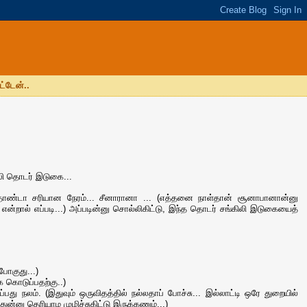
ட்டேன்..
லி தொடர் இடுகை...
ுதாண்டா சரியான நேரம்... சீனாரானா ... (எத்தனை நாள்தான் சூனாபானான்னு
ன்றால் எப்படி...) அப்படின்னு சொல்லிகிட்டு, இந்த தொடர் சங்கிலி இடுகையைத்
போகுது...)
க கொடுப்பதற்கு..)
 நலம். (இதுவும் ஒருவிதத்தில் நல்லதாப் போச்சு... இல்லாட்டி ஒரே துறையில்
்னு தெரியாம முழிச்சுகிட்டு இருக்கணும்...)